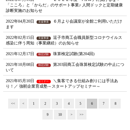
「こころ」と「からだ」のサポート事業♪ 人間ドックと定期健康
診断実施のお知らせ
2022年04月20日
６月より会議室が全館ご利用いただけ
支援事業
ます
2022年02月15日
逗子市商工会職員新型コロナウイルス
支援事業
感染に伴う周知（事業継続）のお知らせ
2021年12月17日
珠算検定試験(第204回)
検定試験
2021年10月08日
第203回商工会珠算検定試験の中止につ
検定試験
いて
2021年05月10日
＼集客できる仕組み創りには手法あ
セミナー
り！／ 強靭企業育成塾～スタートアップセミナー～
<<
<
1
2
3
4
5
6
7
8
9
10
>
>>