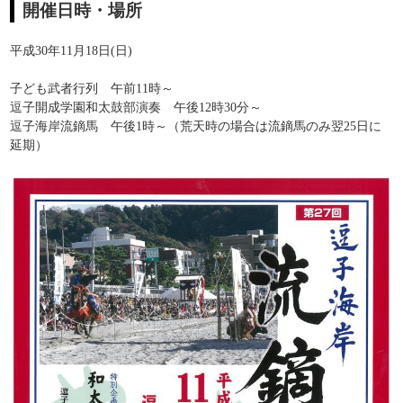
開催日時・場所
平成30年11月18日(日)
子ども武者行列 午前11時～
逗子開成学園和太鼓部演奏 午後12時30分～
逗子海岸流鏑馬 午後1時～（荒天時の場合は流鏑馬のみ翌25日に
延期）