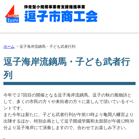
ホーム
逗子海岸流鏑馬・子ども武者行列
逗子海岸流鏑馬・子ども武者行
列
今年で２7回目の開催となる逗子海岸流鏑馬。逗子の秋の風物詩と
して、多くの市民の方々や来街者の方々に楽しんで頂いているイベ
ントです。
また今年は新たに、子ども武者行列が午前11時より亀岡八幡宮より
出陣するほか、特別企画として逗子開成学園和太鼓部が午後12時30
分より逗子海岸にて演奏しますので、合わせてお楽しみ下さい。