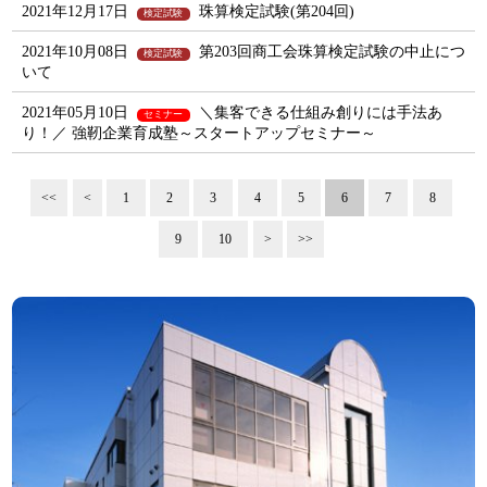
2021年12月17日
珠算検定試験(第204回)
検定試験
2021年10月08日
第203回商工会珠算検定試験の中止につ
検定試験
いて
2021年05月10日
＼集客できる仕組み創りには手法あ
セミナー
り！／ 強靭企業育成塾～スタートアップセミナー～
<<
<
1
2
3
4
5
6
7
8
9
10
>
>>