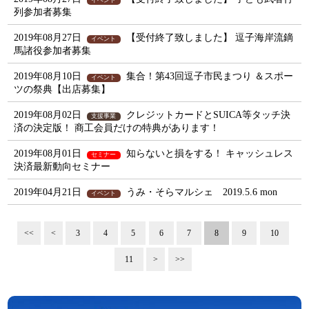
列参加者募集
2019年08月27日
【受付終了致しました】 逗子海岸流鏑
イベント
馬諸役参加者募集
2019年08月10日
集合！第43回逗子市民まつり ＆スポー
イベント
ツの祭典【出店募集】
2019年08月02日
クレジットカードとSUICA等タッチ決
支援事業
済の決定版！ 商工会員だけの特典があります！
2019年08月01日
知らないと損をする！ キャッシュレス
セミナー
決済最新動向セミナー
2019年04月21日
うみ・そらマルシェ 2019.5.6 mon
イベント
<<
<
3
4
5
6
7
8
9
10
11
>
>>