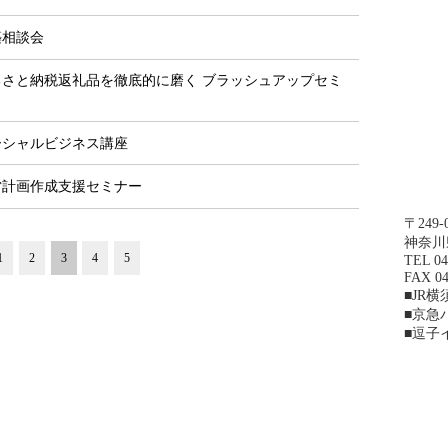
築相談会
るさと納税返礼品を徹底的に磨く ブラッシュアップセミ
ーシャルビジネス講座
営計画作成支援セミナー
〒249-
神奈川
1
2
3
4
5
TEL 04
FAX 04
■JR
■京急
■逗子