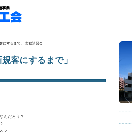
客にするまで」 実務講習会
新規客にするまで」
なんだろう？
？
る？