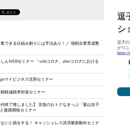
逗
シ
逗子の
集客できる仕組み創りには手法あり！／ 強靭企業育成塾
がリニ
https://
しんWEBセミナー 「withコロナ、afterコロナにおける
ogleマイビジネス活用セミナー
費税軽減税率対策セミナー
受付終了致しました】 京急のおトクなきっぷ「葉山女子
発と販路開拓セミナー
らないと損をする！ キャッシュレス決済最新動向セミナ