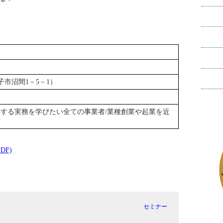
子市沼間1－5－1）
する実務を学びたい全ての事業者/業種創業や起業を近
方
DF)
セミナー