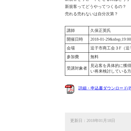
新規客ってどうやってつくるの？
売れる売れないは自分次第？
講師
久保正英氏
開催日時
2018-01-29&nbsp;19:00
会場
逗子市商工会３F（逗
参加費
無料
見込客を具体的に獲得
受講対象者
い将来検討している
詳細・申込書ダウンロード(P
更新日：2018年01月18日