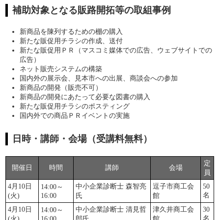
補助対象となる販路開拓等の取組事例
新商品を陳列するための棚の購入
新たな販促用チラシの作成、送付
新たな販促用ＰＲ（マスコミ媒体での広告、ウェブサイトでの
広告）
ネット販売システムの構築
国内外の展示会、見本市への出展、商談会への参加
新商品の開発（販売不可）
新商品の開発にあたって必要な図書の購入
新たな販促用チラシのポスティング
国内外での商品ＰＲイベントの実施
日時・講師・会場（受講料無料）
定
開催日
時間
講師
会場
員
4月10日
中小企業診断士 森智亮
逗子市商工会
50
14:00～
名
(火)
16:00
氏
館
4月10日
中小企業診断士 清見哲
津久井商工会
30
14:00～
名
(火)
16:00
郎氏
館