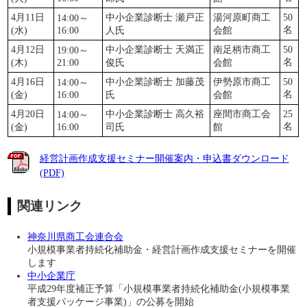
4月11日
中小企業診断士 瀬戸正
湯河原町商工
50
14:00～
名
(水)
16:00
人氏
会館
4月12日
中小企業診断士 天満正
南足柄市商工
50
19:00～
名
(木)
21:00
俊氏
会館
4月16日
中小企業診断士 加藤茂
伊勢原市商工
50
14:00～
名
(金)
16:00
氏
会館
4月20日
中小企業診断士 高久裕
座間市商工会
25
14:00～
名
(金)
16:00
司氏
館
経営計画作成支援セミナー開催案内・申込書ダウンロード
(PDF)
関連リンク
神奈川県商工会連合会
小規模事業者持続化補助金・経営計画作成支援セミナーを開催
します
中小企業庁
平成29年度補正予算「小規模事業者持続化補助金(小規模事業
者支援パッケージ事業)」の公募を開始