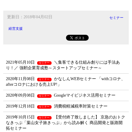
更新日：2018年04月02日
セミナー
経営支援
2021年05月10日
＼集客できる仕組み創りには手法あ
セミナー
り！／ 強靭企業育成塾～スタートアップセミナー～
2020年11月08日
かなしんWEBセミナー 「withコロナ、
セミナー
afterコロナにおける売上UP!」
2020年09月08日
Googleマイビジネス活用セミナー
セミナー
2019年12月18日
消費税軽減税率対策セミナー
セミナー
2019年10月15日
【受付終了致しました】 京急のおトク
セミナー
なきっぷ「葉山女子旅きっぷ」から読み解く 商品開発と販路開
拓セミナー