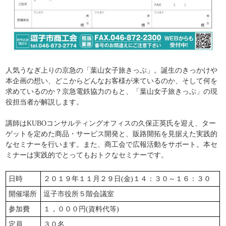
人気うなぎ上りの京急の「葉山女子旅きっぷ」。誕生のきっかけや
本企画の想い、どこからどんなお客様が来ているのか、そして何を
求めているのか？京急電鉄協力のもと、「葉山女子旅きっぷ」の現
役担当者が解説します。
講師はKUBOコンサルティングオフィスの久保正英氏を迎え、ター
ゲットを定めた商品・サービス開発と、販路開拓を見据えた実践的
なセミナーを行います。また、商工会で広報活動をサポート。本セ
ミナーは実践的でとってもおトクなセミナーです。
日時
２０１９年１１月２９日(金)１４：３０～１６：３０
開催場所
逗子市役所５階会議室
参加費
１，０００円(資料代等)
定員
３０名