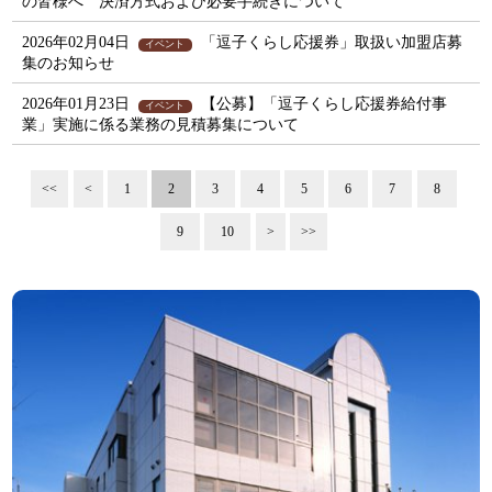
の皆様へ 決済方式および必要手続きについて
2026年02月04日
「逗子くらし応援券」取扱い加盟店募
イベント
集のお知らせ
2026年01月23日
【公募】「逗子くらし応援券給付事
イベント
業」実施に係る業務の見積募集について
<<
<
1
2
3
4
5
6
7
8
9
10
>
>>