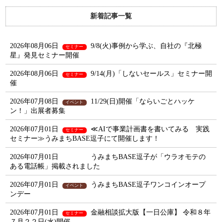
新着記事一覧
2026年08月06日
9/8(火)事例から学ぶ、自社の『北極
セミナー
星』発見セミナー開催
2026年08月06日
9/14(月)「しないセールス」セミナー開
セミナー
催
2026年07月08日
11/29(日)開催「ならいごとハッケ
イベント
ン！」出展者募集
2026年07月01日
≪AIで事業計画書を書いてみる 実践
セミナー
セミナー≫うみまちBASE逗子にて開催します！
2026年07月01日
うみまちBASE逗子が「ウラオモテの
ある電話帳」掲載されました
2026年07月01日
うみまちBASE逗子ワンコインオープ
イベント
ンデー
2026年07月01日
金融相談拡大版【一日公庫】 令和８年
セミナー
７月２２日(水)開催