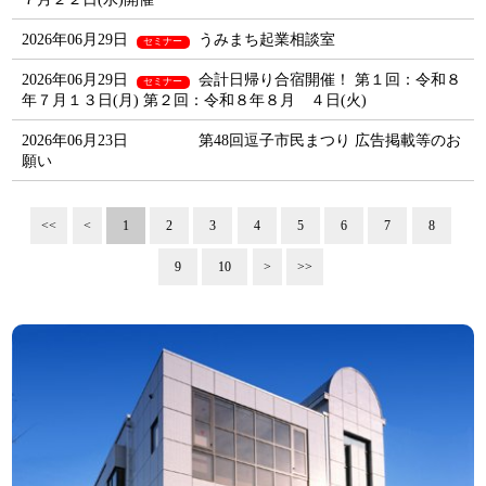
2026年06月29日
うみまち起業相談室
セミナー
2026年06月29日
会計日帰り合宿開催！ 第１回：令和８
セミナー
年７月１３日(月) 第２回：令和８年８月 ４日(火)
2026年06月23日
第48回逗子市民まつり 広告掲載等のお
願い
<<
<
1
2
3
4
5
6
7
8
9
10
>
>>