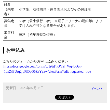
対象
（来場
小学生、幼稚園児・保育園児およびその保護者
者）
募集定
50者（最小催行10者） ※逗子アリーナの規約等により
員
受け入れ不可となる場合があります。
出展料
無料（初年度特別特典）
金
お申込み
こちらのフォームからお申し込みください
https://docs.google.com/forms/d/1s6d4iOYSj_Wq4oOpi-
-1bnZtEUrq2jpPiDpQ6ZzYyxw/viewform?edit_requested=true
更新日：2026年07月08日
イベント