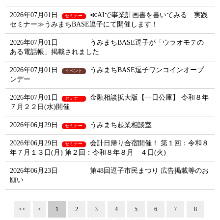
2026年07月01日
≪AIで事業計画書を書いてみる 実践
セミナー
セミナー≫うみまちBASE逗子にて開催します！
2026年07月01日
うみまちBASE逗子が「ウラオモテの
ある電話帳」掲載されました
2026年07月01日
うみまちBASE逗子ワンコインオープ
イベント
ンデー
2026年07月01日
金融相談拡大版【一日公庫】 令和８年
セミナー
７月２２日(水)開催
2026年06月29日
うみまち起業相談室
セミナー
2026年06月29日
会計日帰り合宿開催！ 第１回：令和８
セミナー
年７月１３日(月) 第２回：令和８年８月 ４日(火)
2026年06月23日
第48回逗子市民まつり 広告掲載等のお
願い
<<
<
1
2
3
4
5
6
7
8