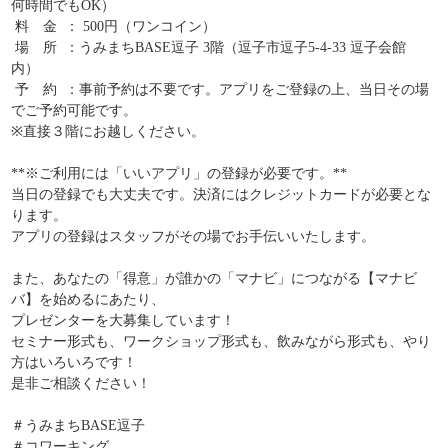
何時間でもOK）
料 金 ： 500円（ワンコイン）
場 所 ：うみまちBASE逗子 3階（逗子市逗子5-4-33 逗子会館
内）
予 約 ：事前予約は不要です。アプリをご登録の上、当日その場
でご予約可能です。
※直接３階にお越しください。
**※ご利用には「いいアプリ」の登録が必要です。**
当日の登録でも大丈夫です。決済にはクレジットカードが必要とな
ります。
アプリの登録はスタッフがその場でお手伝いいたします。
また、あなたの「得意」が誰かの「マナビ」につながる【マナビ
バ】を始めるにあたり、
プレゼンターを大募集しています！
セミナー形式も、ワークショップ形式も、飲みながら形式も、やり
方はいろいろです！
是非ご相談ください！
＃うみまちBASE逗子
＃コワーキング