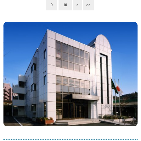
9
10
>
>>