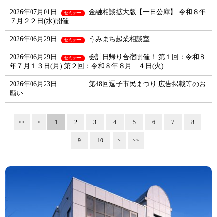
2026年07月01日
金融相談拡大版【一日公庫】 令和８年
セミナー
７月２２日(水)開催
2026年06月29日
うみまち起業相談室
セミナー
2026年06月29日
会計日帰り合宿開催！ 第１回：令和８
セミナー
年７月１３日(月) 第２回：令和８年８月 ４日(火)
2026年06月23日
第48回逗子市民まつり 広告掲載等のお
願い
<<
<
1
2
3
4
5
6
7
8
9
10
>
>>