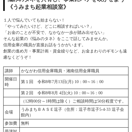
《うみまち起業相談室》
１人で悩んでいても始まらない！
「やってみたいけど、どこに相談すればいい？」
「お金のことが不安で、なかなか一歩が踏み出せない」
そんな起業の《悩みのタネ》をここで話してみませんか。
信用金庫の職員が直接お話をうかがいます。
創業の進め方・事業計画・資金繰りなど、お金まわりのギモンも遠
慮なくどうぞ！
講師
かながわ信用金庫職員・湘南信用金庫職員
開催日
第１回 令和8年7月13日(月) 10：00～16：00
時
第２回 令和8年8月 4日(火) 10：00～16：00
（12時00分～1時間は除く）ご相談時間は50分程度です。
うみまちＢＡＳＥ逗子（住所：逗子市逗子5-4-33 逗子会
会場
館内）
参加費
無料
受講対